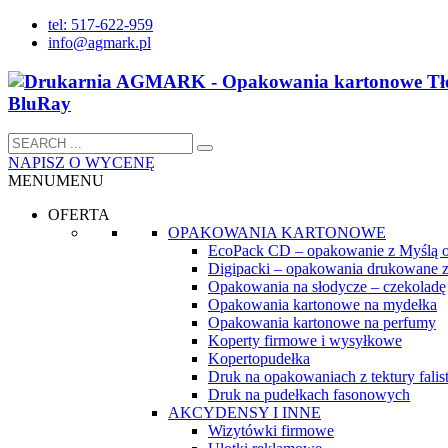
tel: 517-622-959
info@agmark.pl
NAPISZ O WYCENĘ
MENU
MENU
OFERTA
OPAKOWANIA KARTONOWE
EcoPack CD – opakowanie z Myślą 
Digipacki – opakowania drukowane z
Opakowania na słodycze – czekoladę
Opakowania kartonowe na mydełka
Opakowania kartonowe na perfumy
Koperty firmowe i wysyłkowe
Kopertopudełka
Druk na opakowaniach z tektury falist
Druk na pudełkach fasonowych
AKCYDENSY I INNE
Wizytówki firmowe