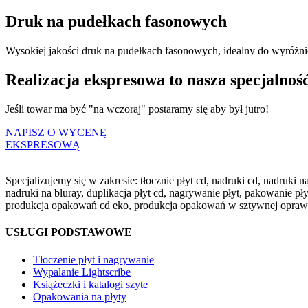
Druk na pudełkach fasonowych
Wysokiej jakości druk na pudełkach fasonowych, idealny do wyróżnien
Realizacja ekspresowa to nasza specjalność.
Jeśli towar ma być "na wczoraj" postaramy się aby był jutro!
NAPISZ O WYCENĘ
EKSPRESOWĄ
Specjalizujemy się w zakresie: tłocznie płyt cd, nadruki cd, nadruki
nadruki na bluray, duplikacja płyt cd, nagrywanie płyt, pakowanie 
produkcja opakowań cd eko, produkcja opakowań w sztywnej oprawie, k
USŁUGI PODSTAWOWE
Tłoczenie płyt i nagrywanie
Wypalanie Lightscribe
Książeczki i katalogi szyte
Opakowania na płyty