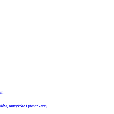
em
połów, muzyków i piosenkarzy