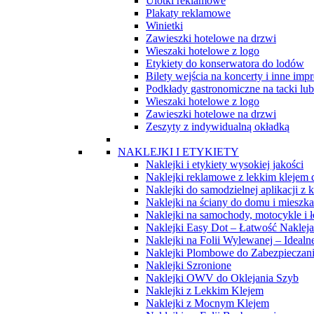
Ulotki reklamowe
Plakaty reklamowe
Winietki
Zawieszki hotelowe na drzwi
Wieszaki hotelowe z logo
Etykiety do konserwatora do lodów
Bilety wejścia na koncerty i inne imp
Podkłady gastronomiczne na tacki lub 
Wieszaki hotelowe z logo
Zawieszki hotelowe na drzwi
Zeszyty z indywidualną okładką
NAKLEJKI I ETYKIETY
Naklejki i etykiety wysokiej jakości
Naklejki reklamowe z lekkim klejem
Naklejki do samodzielnej aplikacji z
Naklejki na ściany do domu i mieszka
Naklejki na samochody, motocykle i ł
Naklejki Easy Dot – Łatwość Naklejan
Naklejki na Folii Wylewanej – Idealn
Naklejki Plombowe do Zabezpieczan
Naklejki Szronione
Naklejki OWV do Oklejania Szyb
Naklejki z Lekkim Klejem
Naklejki z Mocnym Klejem