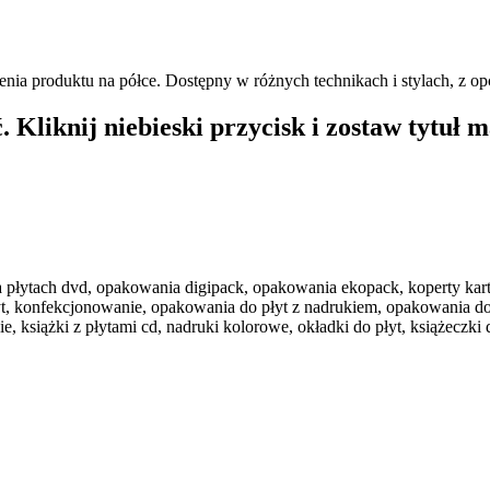
ia produktu na półce. Dostępny w różnych technikach i stylach, z opcj
 Kliknij niebieski przycisk i zostaw tytuł m
 na płytach dvd, opakowania digipack, opakowania ekopack, koperty kart
płyt, konfekcjonowanie, opakowania do płyt z nadrukiem, opakowania d
siążki z płytami cd, nadruki kolorowe, okładki do płyt, książeczki do