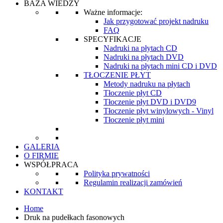
BAZA WIEDZY
Ważne informacje:
Jak przygotować projekt nadruku
FAQ
SPECYFIKACJE
Nadruki na płytach CD
Nadruki na płytach DVD
Nadruki na płytach mini CD i DVD
TŁOCZENIE PŁYT
Metody nadruku na płytach
Tłoczenie płyt CD
Tłoczenie płyt DVD i DVD9
Tłoczenie płyt winylowych - Vinyl
Tłoczenie płyt mini
GALERIA
O FIRMIE
WSPÓŁPRACA
Polityka prywatności
Regulamin realizacji zamówień
KONTAKT
Home
Druk na pudełkach fasonowych