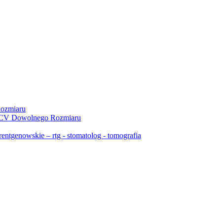
ozmiaru
 PCV Dowolnego Rozmiaru
ntgenowskie – rtg - stomatolog - tomografia