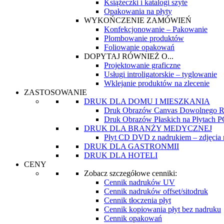
Książeczki i katalogi szyte
Opakowania na płyty
WYKOŃCZENIE ZAMÓWIEŃ
Konfekcjonowanie – Pakowanie
Plombowanie produktów
Foliowanie opakowań
DOPYTAJ RÓWNIEŻ O...
Projektowanie graficzne
Usługi introligatorskie – tyglowanie
Wklejanie produktów na zlecenie
ZASTOSOWANIE
DRUK DLA DOMU I MIESZKANIA
Druk Obrazów Canvas Dowolnego R
Druk Obrazów Płaskich na Płytach
DRUK DLA BRANŻY MEDYCZNEJ
Płyt CD DVD z nadrukiem – zdjęcia re
DRUK DLA GASTRONMII
DRUK DLA HOTELI
CENY
Zobacz szczegółowe cenniki:
Cennik nadruków UV
Cennik nadruków offset/sitodruk
Cennik tłoczenia płyt
Cennik kopiowania płyt bez nadruku
Cennik opakowań