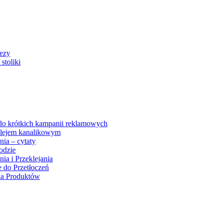
rezy
stoliki
 do krótkich kampanii reklamowych
 klejem kanalikowym
nia – cytaty
odzie
ia i Przeklejania
e do Przetłoczeń
ia Produktów