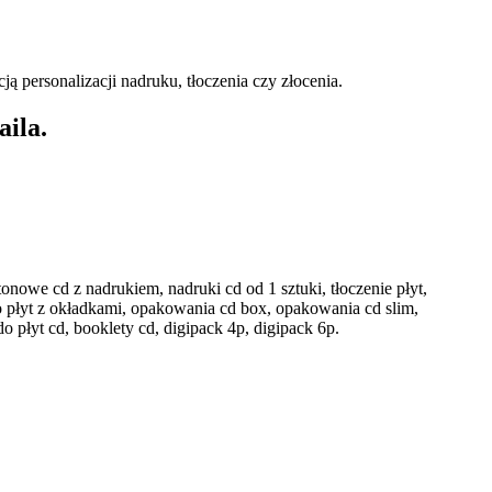
ą personalizacji nadruku, tłoczenia czy złocenia.
aila.
onowe cd z nadrukiem, nadruki cd od 1 sztuki, tłoczenie płyt,
o płyt z okładkami, opakowania cd box, opakowania cd slim,
 płyt cd, booklety cd, digipack 4p, digipack 6p.