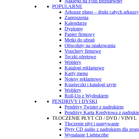
Naklejki na Folii Bezbarwnej
POPULARNE
Arkusze plano – druki całych arkuszy
Zaproszenia
Kalendarze
Dyplomy
Papier firmowy
Metki do ubrań
Obwoluty na opakowania
Vouchery firmowe
Teczki ofertowe
Woblery
Katalogi reklamowe
Karty menu
Notesy reklamowe
Książeczki i katalogi szyte
Woblery
Roll-Up z Wydrukiem
PENDRIVY I DYSKI
Pendrivy Twister z nadrukiem
Pendrivy Karta Kredytowa z nadruki
TŁOCZENIE PŁYT CD / DVD / VINYL
Tłoczenie płyt i nagrywanie
Płyty CD audio z nadrukiem dla zes
Wypalanie Lightscribe