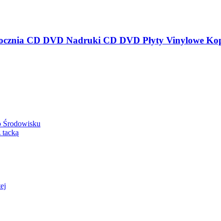
o Środowisku
 tacką
ej