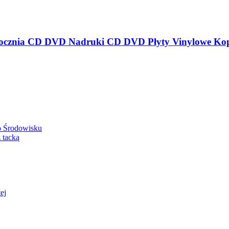
o Środowisku
 tacką
ej