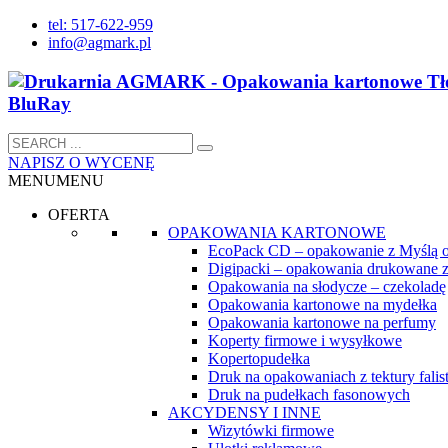
tel: 517-622-959
info@agmark.pl
NAPISZ O WYCENĘ
MENU
MENU
OFERTA
OPAKOWANIA KARTONOWE
EcoPack CD – opakowanie z Myślą 
Digipacki – opakowania drukowane z
Opakowania na słodycze – czekoladę
Opakowania kartonowe na mydełka
Opakowania kartonowe na perfumy
Koperty firmowe i wysyłkowe
Kopertopudełka
Druk na opakowaniach z tektury falist
Druk na pudełkach fasonowych
AKCYDENSY I INNE
Wizytówki firmowe