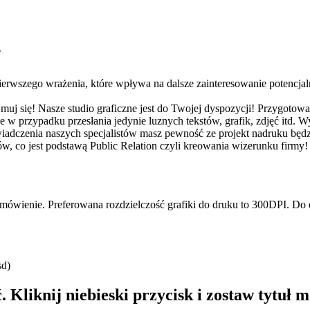
?
ierwszego wrażenia, które wpływa na dalsze zainteresowanie potencjaln
zejmuj się! Nasze studio graficzne jest do Twojej dyspozycji! Przygoto
 w przypadku przesłania jedynie luznych tekstów, grafik, zdjęć itd. 
iadczenia naszych specjalistów masz pewność ze projekt nadruku będz
ów, co jest podstawą Public Relation czyli kreowania wizerunku firmy!
 zamówienie. Preferowana rozdzielczość grafiki do druku to 300DPI. 
sd)
 Kliknij niebieski przycisk i zostaw tytuł m