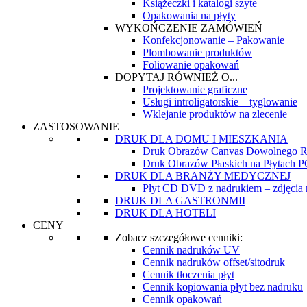
Książeczki i katalogi szyte
Opakowania na płyty
WYKOŃCZENIE ZAMÓWIEŃ
Konfekcjonowanie – Pakowanie
Plombowanie produktów
Foliowanie opakowań
DOPYTAJ RÓWNIEŻ O...
Projektowanie graficzne
Usługi introligatorskie – tyglowanie
Wklejanie produktów na zlecenie
ZASTOSOWANIE
DRUK DLA DOMU I MIESZKANIA
Druk Obrazów Canvas Dowolnego R
Druk Obrazów Płaskich na Płytach
DRUK DLA BRANŻY MEDYCZNEJ
Płyt CD DVD z nadrukiem – zdjęcia re
DRUK DLA GASTRONMII
DRUK DLA HOTELI
CENY
Zobacz szczegółowe cenniki:
Cennik nadruków UV
Cennik nadruków offset/sitodruk
Cennik tłoczenia płyt
Cennik kopiowania płyt bez nadruku
Cennik opakowań