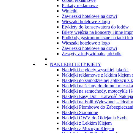
Ulotki reklamowe
Plakaty reklamowe
Winietki
Zawieszki hotelowe na drzwi
Wieszaki hotelowe z logo
Etykiety do konserwatora do lodów
Bilety wejścia na koncerty i inne imp
Podkłady gastronomiczne na tacki lub 
Wieszaki hotelowe z logo
Zawieszki hotelowe na drzwi
Zeszyty z indywidualną okładką
NAKLEJKI I ETYKIETY
Naklejki i etykiety wysokiej jakości
Naklejki reklamowe z lekkim klejem
Naklejki do samodzielnej aplikacji z
Naklejki na ściany do domu i mieszka
Naklejki na samochody, motocykle i ł
Naklejki Easy Dot – Łatwość Naklejan
Naklejki na Folii Wylewanej – Idealn
Naklejki Plombowe do Zabezpieczan
Naklejki Szronione
Naklejki OWV do Oklejania Szyb
Naklejki z Lekkim Klejem
Naklejki z Mocnym Klejem