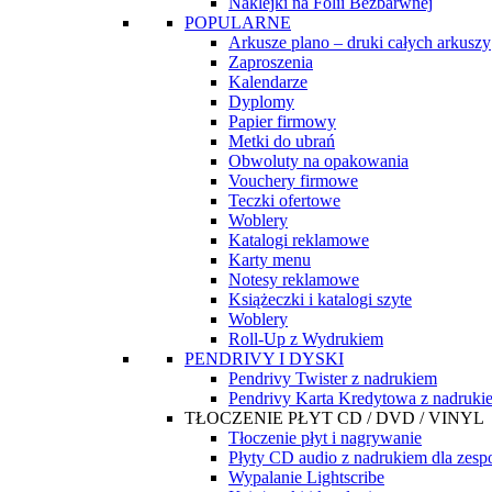
Naklejki na Folii Bezbarwnej
POPULARNE
Arkusze plano – druki całych arkuszy
Zaproszenia
Kalendarze
Dyplomy
Papier firmowy
Metki do ubrań
Obwoluty na opakowania
Vouchery firmowe
Teczki ofertowe
Woblery
Katalogi reklamowe
Karty menu
Notesy reklamowe
Książeczki i katalogi szyte
Woblery
Roll-Up z Wydrukiem
PENDRIVY I DYSKI
Pendrivy Twister z nadrukiem
Pendrivy Karta Kredytowa z nadruki
TŁOCZENIE PŁYT CD / DVD / VINYL
Tłoczenie płyt i nagrywanie
Płyty CD audio z nadrukiem dla zes
Wypalanie Lightscribe