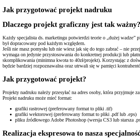
Jak przygotować projekt nadruku
Dlaczego projekt graficzny jest tak ważny
Każdy specjalista ds. marketingu potwierdzi teorie o „dużej wadze” p
był dopracowany pod każdym względem.
Jeśli nie masz pomysłu lub nie wiesz jak się do tego zabrać – nie pr
wymaga on jedynie przystosowania do konkretnej produkcji lub płatne
skomplikowania (minimna kwota to 40zł/projekt). Korzystając z dośw
będzie bardziej rozpoznawalna oraz utrwali się w pamięci kontrahent
Jak przygotować projekt?
Projekty nadruku należy przesyłać na adres osoby, która przyjmuje
Projekt nadruku może mieć format:
grafiki rastrowej (preferowany format to pliki .tif)
grafiki wektorowej (preferowany format to pliki .pdf lub .eps)
pliku źródłowego Adobe Photoshop (wersja CS3 lub starsza .p
Realizacja ekspresowa to nasza specjalność.