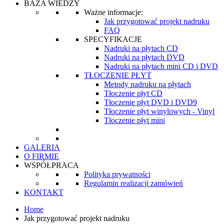
BAZA WIEDZY
Ważne informacje:
Jak przygotować projekt nadruku
FAQ
SPECYFIKACJE
Nadruki na płytach CD
Nadruki na płytach DVD
Nadruki na płytach mini CD i DVD
TŁOCZENIE PŁYT
Metody nadruku na płytach
Tłoczenie płyt CD
Tłoczenie płyt DVD i DVD9
Tłoczenie płyt winylowych - Vinyl
Tłoczenie płyt mini
GALERIA
O FIRMIE
WSPÓŁPRACA
Polityka prywatności
Regulamin realizacji zamówień
KONTAKT
Home
Jak przygotować projekt nadruku