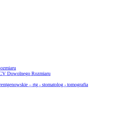
ozmiaru
 PCV Dowolnego Rozmiaru
ntgenowskie – rtg - stomatolog - tomografia