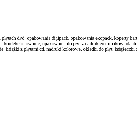
 na płytach dvd, opakowania digipack, opakowania ekopack, koperty kart
płyt, konfekcjonowanie, opakowania do płyt z nadrukiem, opakowania d
siążki z płytami cd, nadruki kolorowe, okładki do płyt, książeczki do