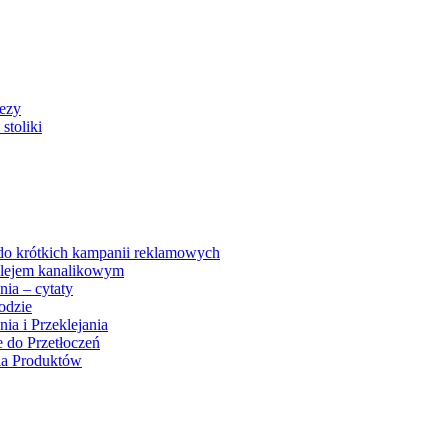
rezy
stoliki
 do krótkich kampanii reklamowych
 klejem kanalikowym
nia – cytaty
odzie
ia i Przeklejania
e do Przetłoczeń
ia Produktów