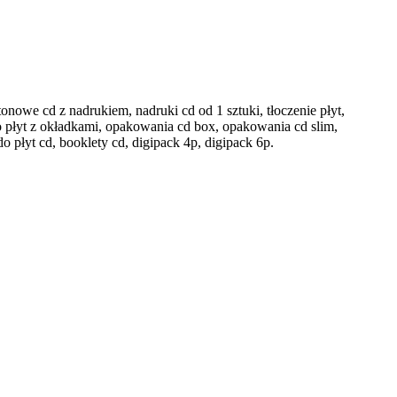
onowe cd z nadrukiem, nadruki cd od 1 sztuki, tłoczenie płyt,
o płyt z okładkami, opakowania cd box, opakowania cd slim,
 płyt cd, booklety cd, digipack 4p, digipack 6p.