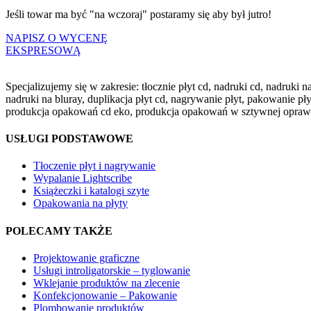
Jeśli towar ma być "na wczoraj" postaramy się aby był jutro!
NAPISZ O WYCENĘ
EKSPRESOWĄ
Specjalizujemy się w zakresie: tłocznie płyt cd, nadruki cd, nadruki
nadruki na bluray, duplikacja płyt cd, nagrywanie płyt, pakowanie 
produkcja opakowań cd eko, produkcja opakowań w sztywnej oprawie, k
USŁUGI PODSTAWOWE
Tłoczenie płyt i nagrywanie
Wypalanie Lightscribe
Książeczki i katalogi szyte
Opakowania na płyty
POLECAMY TAKŻE
Projektowanie graficzne
Usługi introligatorskie – tyglowanie
Wklejanie produktów na zlecenie
Konfekcjonowanie – Pakowanie
Plombowanie produktów