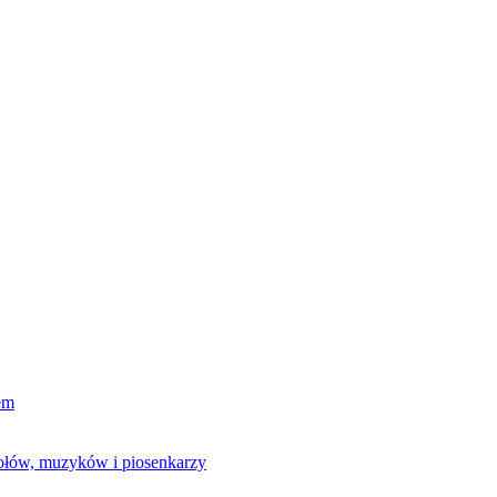
em
połów, muzyków i piosenkarzy