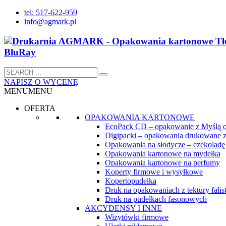
tel: 517-622-959
info@agmark.pl
NAPISZ O WYCENĘ
MENU
MENU
OFERTA
OPAKOWANIA KARTONOWE
EcoPack CD – opakowanie z Myślą 
Digipacki – opakowania drukowane z
Opakowania na słodycze – czekoladę
Opakowania kartonowe na mydełka
Opakowania kartonowe na perfumy
Koperty firmowe i wysyłkowe
Kopertopudełka
Druk na opakowaniach z tektury falist
Druk na pudełkach fasonowych
AKCYDENSY I INNE
Wizytówki firmowe