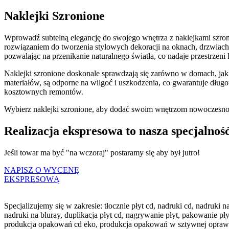
Naklejki Szronione
Wprowadź subtelną elegancję do swojego wnętrza z naklejkami szronio
rozwiązaniem do tworzenia stylowych dekoracji na oknach, drzwiach 
pozwalając na przenikanie naturalnego światła, co nadaje przestrzeni
Naklejki szronione doskonale sprawdzają się zarówno w domach, jak 
materiałów, są odporne na wilgoć i uszkodzenia, co gwarantuje długo
kosztownych remontów.
Wybierz naklejki szronione, aby dodać swoim wnętrzom nowoczesności 
Realizacja ekspresowa to nasza specjalność.
Jeśli towar ma być "na wczoraj" postaramy się aby był jutro!
NAPISZ O WYCENĘ
EKSPRESOWĄ
Specjalizujemy się w zakresie: tłocznie płyt cd, nadruki cd, nadruki
nadruki na bluray, duplikacja płyt cd, nagrywanie płyt, pakowanie 
produkcja opakowań cd eko, produkcja opakowań w sztywnej oprawie, k