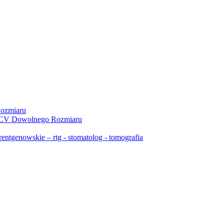
ozmiaru
 PCV Dowolnego Rozmiaru
ntgenowskie – rtg - stomatolog - tomografia