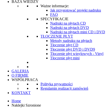
BAZA WIEDZY
Ważne informacje:
Jak przygotować projekt nadruku
FAQ
SPECYFIKACJE
Nadruki na płytach CD
Nadruki na płytach DVD
Nadruki na płytach mini CD i DVD
TŁOCZENIE PŁYT
Metody nadruku na płytach
Tłoczenie płyt CD
Tłoczenie płyt DVD i DVD9
Tłoczenie płyt winylowych - Vinyl
Tłoczenie płyt mini
GALERIA
O FIRMIE
WSPÓŁPRACA
Polityka prywatności
Regulamin realizacji zamówień
KONTAKT
Home
Naklejki Szronione