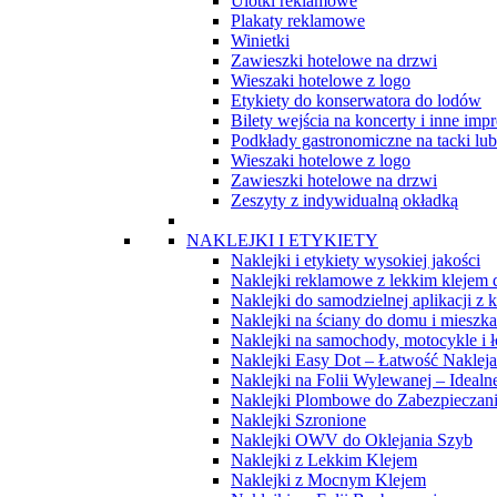
Ulotki reklamowe
Plakaty reklamowe
Winietki
Zawieszki hotelowe na drzwi
Wieszaki hotelowe z logo
Etykiety do konserwatora do lodów
Bilety wejścia na koncerty i inne imp
Podkłady gastronomiczne na tacki lub 
Wieszaki hotelowe z logo
Zawieszki hotelowe na drzwi
Zeszyty z indywidualną okładką
NAKLEJKI I ETYKIETY
Naklejki i etykiety wysokiej jakości
Naklejki reklamowe z lekkim klejem
Naklejki do samodzielnej aplikacji z
Naklejki na ściany do domu i mieszka
Naklejki na samochody, motocykle i ł
Naklejki Easy Dot – Łatwość Naklejan
Naklejki na Folii Wylewanej – Idealn
Naklejki Plombowe do Zabezpieczan
Naklejki Szronione
Naklejki OWV do Oklejania Szyb
Naklejki z Lekkim Klejem
Naklejki z Mocnym Klejem