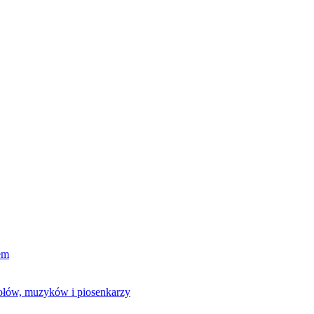
em
połów, muzyków i piosenkarzy