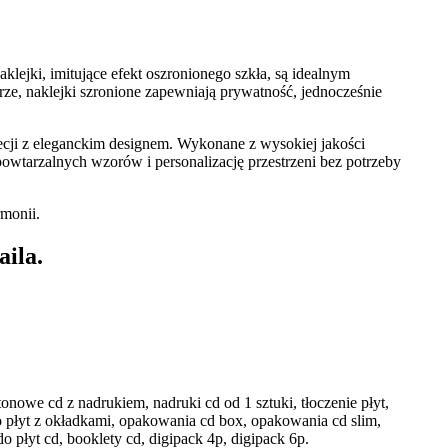
lejki, imitujące efekt oszronionego szkła, są idealnym
rze, naklejki szronione zapewniają prywatność, jednocześnie
recji z eleganckim designem. Wykonane z wysokiej jakości
powtarzalnych wzorów i personalizację przestrzeni bez potrzeby
rmonii.
aila.
onowe cd z nadrukiem, nadruki cd od 1 sztuki, tłoczenie płyt,
o płyt z okładkami, opakowania cd box, opakowania cd slim,
 płyt cd, booklety cd, digipack 4p, digipack 6p.