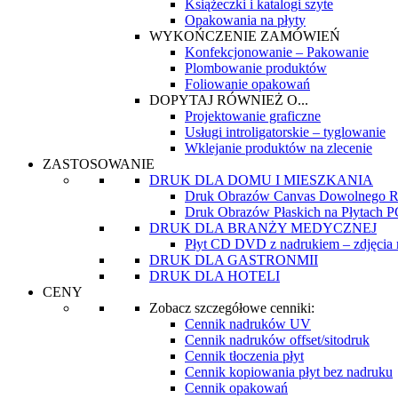
Książeczki i katalogi szyte
Opakowania na płyty
WYKOŃCZENIE ZAMÓWIEŃ
Konfekcjonowanie – Pakowanie
Plombowanie produktów
Foliowanie opakowań
DOPYTAJ RÓWNIEŻ O...
Projektowanie graficzne
Usługi introligatorskie – tyglowanie
Wklejanie produktów na zlecenie
ZASTOSOWANIE
DRUK DLA DOMU I MIESZKANIA
Druk Obrazów Canvas Dowolnego R
Druk Obrazów Płaskich na Płytach
DRUK DLA BRANŻY MEDYCZNEJ
Płyt CD DVD z nadrukiem – zdjęcia re
DRUK DLA GASTRONMII
DRUK DLA HOTELI
CENY
Zobacz szczegółowe cenniki:
Cennik nadruków UV
Cennik nadruków offset/sitodruk
Cennik tłoczenia płyt
Cennik kopiowania płyt bez nadruku
Cennik opakowań