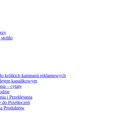
rezy
stoliki
 do krótkich kampanii reklamowych
 klejem kanalikowym
nia – cytaty
odzie
ia i Przeklejania
e do Przetłoczeń
ia Produktów