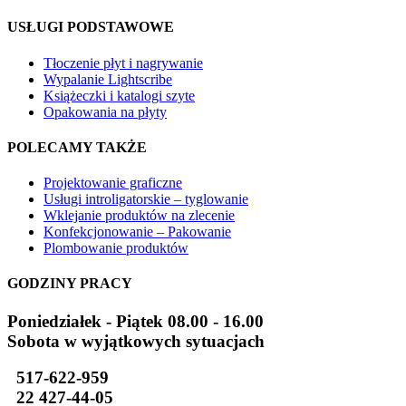
USŁUGI PODSTAWOWE
Tłoczenie płyt i nagrywanie
Wypalanie Lightscribe
Książeczki i katalogi szyte
Opakowania na płyty
POLECAMY TAKŻE
Projektowanie graficzne
Usługi introligatorskie – tyglowanie
Wklejanie produktów na zlecenie
Konfekcjonowanie – Pakowanie
Plombowanie produktów
GODZINY PRACY
Poniedziałek - Piątek 08.00 - 16.00
Sobota w wyjątkowych sytuacjach
517-622-959
22 427-44-05