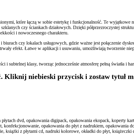
nymi, które łączą w sobie estetykę i funkcjonalność. Te wyjątkowe nak
szklanych czy ściankach działowych. Dzięki półprzezroczystej struktu
 lekkości i nowoczesnego charakteru.
i biurach czy lokalach usługowych, gdzie ważne jest połączenie dysk
trwały efekt. Łatwe w aplikacji i usuwaniu, umożliwiają tworzenie nie
i subtelnej klasy, tworząc jednocześnie atmosferę pełną światła i ha
 Kliknij niebieski przycisk i zostaw tytuł m
 na płytach dvd, opakowania digipack, opakowania ekopack, koperty kart
płyt, konfekcjonowanie, opakowania do płyt z nadrukiem, opakowania d
siążki z płytami cd, nadruki kolorowe, okładki do płyt, książeczki do