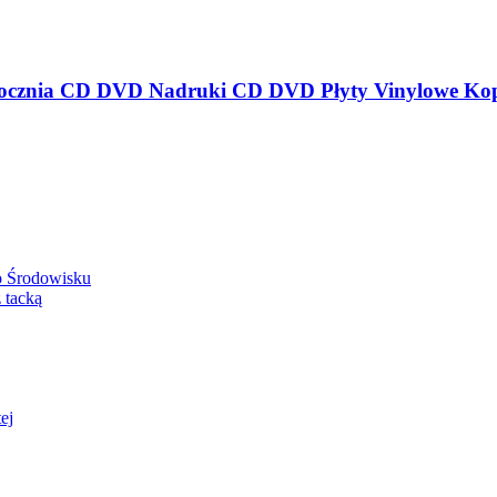
o Środowisku
 tacką
ej