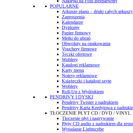
Naklejki na Folii Bezbarwnej
POPULARNE
Arkusze plano – druki całych arkuszy
Zaproszenia
Kalendarze
Dyplomy
Papier firmowy
Metki do ubrań
Obwoluty na opakowania
Vouchery firmowe
Teczki ofertowe
Woblery
Katalogi reklamowe
Karty menu
Notesy reklamowe
Książeczki i katalogi szyte
Woblery
Roll-Up z Wydrukiem
PENDRIVY I DYSKI
Pendrivy Twister z nadrukiem
Pendrivy Karta Kredytowa z nadruki
TŁOCZENIE PŁYT CD / DVD / VINYL
Tłoczenie płyt i nagrywanie
Płyty CD audio z nadrukiem dla zes
Wypalanie Lightscribe