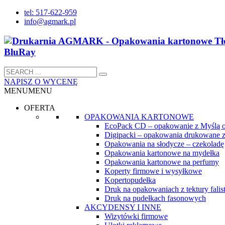
tel: 517-622-959
info@agmark.pl
NAPISZ O WYCENĘ
MENU
MENU
OFERTA
OPAKOWANIA KARTONOWE
EcoPack CD – opakowanie z Myślą 
Digipacki – opakowania drukowane z
Opakowania na słodycze – czekoladę
Opakowania kartonowe na mydełka
Opakowania kartonowe na perfumy
Koperty firmowe i wysyłkowe
Kopertopudełka
Druk na opakowaniach z tektury falist
Druk na pudełkach fasonowych
AKCYDENSY I INNE
Wizytówki firmowe