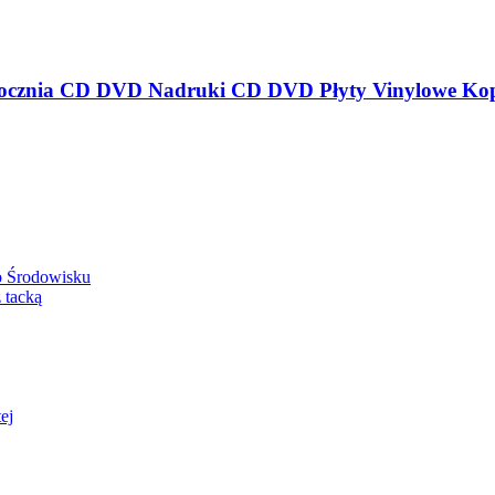
o Środowisku
 tacką
ej