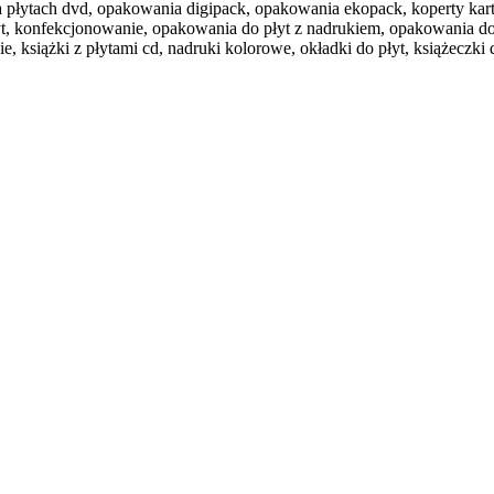
 na płytach dvd, opakowania digipack, opakowania ekopack, koperty kart
płyt, konfekcjonowanie, opakowania do płyt z nadrukiem, opakowania d
siążki z płytami cd, nadruki kolorowe, okładki do płyt, książeczki do