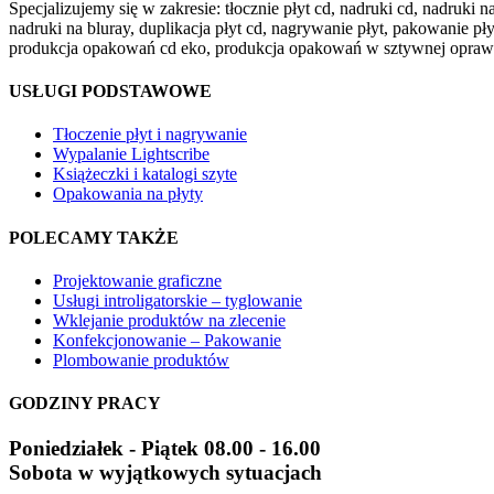
Specjalizujemy się w zakresie: tłocznie płyt cd, nadruki cd, nadruki
nadruki na bluray, duplikacja płyt cd, nagrywanie płyt, pakowanie 
produkcja opakowań cd eko, produkcja opakowań w sztywnej oprawie, k
USŁUGI PODSTAWOWE
Tłoczenie płyt i nagrywanie
Wypalanie Lightscribe
Książeczki i katalogi szyte
Opakowania na płyty
POLECAMY TAKŻE
Projektowanie graficzne
Usługi introligatorskie – tyglowanie
Wklejanie produktów na zlecenie
Konfekcjonowanie – Pakowanie
Plombowanie produktów
GODZINY PRACY
Poniedziałek - Piątek 08.00 - 16.00
Sobota w wyjątkowych sytuacjach