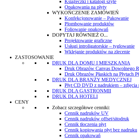
Książeczki i katalogi szyte
Opakowania na płyty
WYKOŃCZENIE ZAMÓWIEŃ
Konfekcjonowanie – Pakowanie
Plombowanie produktów
Foliowanie opakowań
DOPYTAJ RÓWNIEŻ O...
Projektowanie graficzne
Usługi introligatorskie – tyglowanie
Wklejanie produktów na zlecenie
ZASTOSOWANIE
DRUK DLA DOMU I MIESZKANIA
Druk Obrazów Canvas Dowolnego R
Druk Obrazów Płaskich na Płytach
DRUK DLA BRANŻY MEDYCZNEJ
Płyt CD DVD z nadrukiem – zdjęcia re
DRUK DLA GASTRONMII
DRUK DLA HOTELI
CENY
Zobacz szczegółowe cenniki:
Cennik nadruków UV
Cennik nadruków offset/sitodruk
Cennik tłoczenia płyt
Cennik kopiowania płyt bez nadruku
Cennik opakowań