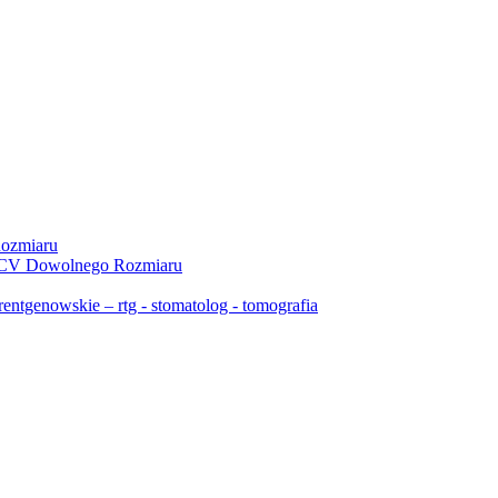
ozmiaru
 PCV Dowolnego Rozmiaru
ntgenowskie – rtg - stomatolog - tomografia