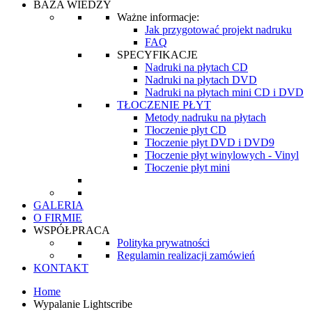
BAZA WIEDZY
Ważne informacje:
Jak przygotować projekt nadruku
FAQ
SPECYFIKACJE
Nadruki na płytach CD
Nadruki na płytach DVD
Nadruki na płytach mini CD i DVD
TŁOCZENIE PŁYT
Metody nadruku na płytach
Tłoczenie płyt CD
Tłoczenie płyt DVD i DVD9
Tłoczenie płyt winylowych - Vinyl
Tłoczenie płyt mini
GALERIA
O FIRMIE
WSPÓŁPRACA
Polityka prywatności
Regulamin realizacji zamówień
KONTAKT
Home
Wypalanie Lightscribe