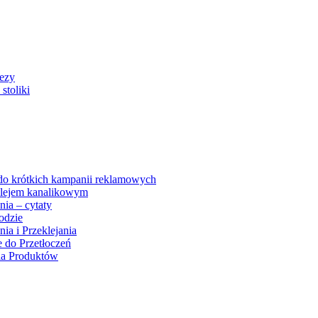
rezy
stoliki
 do krótkich kampanii reklamowych
 klejem kanalikowym
nia – cytaty
odzie
ia i Przeklejania
e do Przetłoczeń
ia Produktów