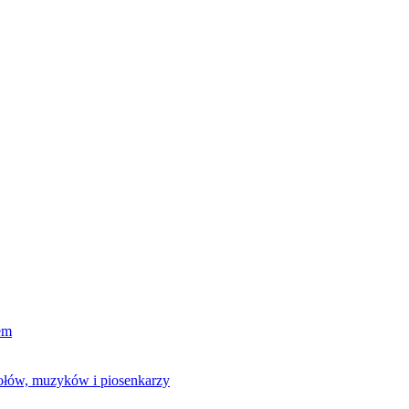
em
połów, muzyków i piosenkarzy