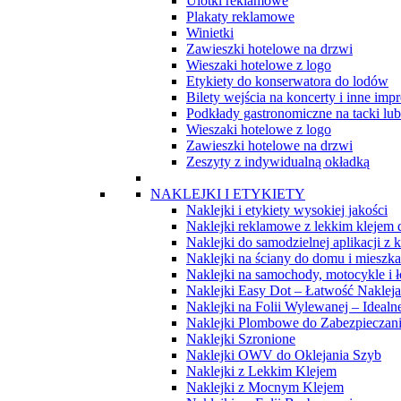
Ulotki reklamowe
Plakaty reklamowe
Winietki
Zawieszki hotelowe na drzwi
Wieszaki hotelowe z logo
Etykiety do konserwatora do lodów
Bilety wejścia na koncerty i inne imp
Podkłady gastronomiczne na tacki lub 
Wieszaki hotelowe z logo
Zawieszki hotelowe na drzwi
Zeszyty z indywidualną okładką
NAKLEJKI I ETYKIETY
Naklejki i etykiety wysokiej jakości
Naklejki reklamowe z lekkim klejem
Naklejki do samodzielnej aplikacji z
Naklejki na ściany do domu i mieszka
Naklejki na samochody, motocykle i ł
Naklejki Easy Dot – Łatwość Naklejan
Naklejki na Folii Wylewanej – Idealn
Naklejki Plombowe do Zabezpieczan
Naklejki Szronione
Naklejki OWV do Oklejania Szyb
Naklejki z Lekkim Klejem
Naklejki z Mocnym Klejem