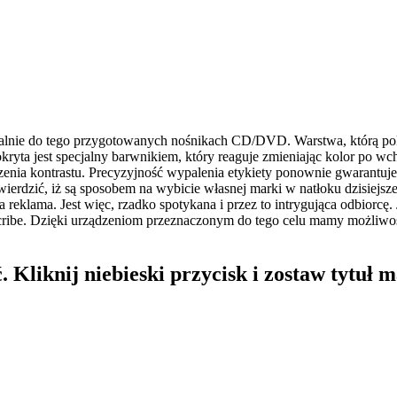
ecjalnie do tego przygotowanych nośnikach CD/DVD. Warstwa, którą po
pokryta jest specjalny barwnikiem, który reaguje zmieniając kolor po w
enia kontrastu. Precyzyjność wypalenia etykiety ponownie gwarantuj
erdzić, iż są sposobem na wybicie własnej marki w natłoku dzisiejszej
a reklama. Jest więc, rzadko spotykana i przez to intrygująca odbiorc
ibe. Dzięki urządzeniom przeznaczonym do tego celu mamy możliwość
 Kliknij niebieski przycisk i zostaw tytuł m