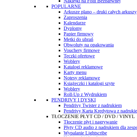
Naklejki na Folii Bezbarwnej
POPULARNE
Arkusze plano – druki całych arkuszy
Zaproszenia
Kalendarze
Dyplomy
Papier firmowy
Metki do ubrań
Obwoluty na opakowania
Vouchery firmowe
Teczki ofertowe
Woblery
Katalogi reklamowe
Karty menu
Notesy reklamowe
Książeczki i katalogi szyte
Woblery
Roll-Up z Wydrukiem
PENDRIVY I DYSKI
Pendrivy Twister z nadrukiem
Pendrivy Karta Kredytowa z nadruki
TŁOCZENIE PŁYT CD / DVD / VINYL
Tłoczenie płyt i nagrywanie
Płyty CD audio z nadrukiem dla zes
Wypalanie Lightscribe