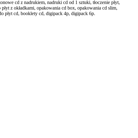
onowe cd z nadrukiem, nadruki cd od 1 sztuki, tłoczenie płyt,
o płyt z okładkami, opakowania cd box, opakowania cd slim,
 płyt cd, booklety cd, digipack 4p, digipack 6p.