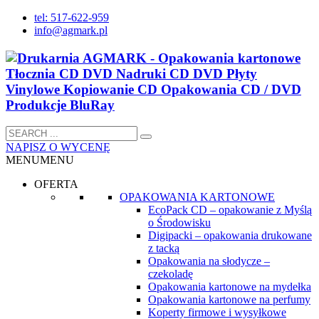
tel: 517-622-959
info@agmark.pl
NAPISZ O WYCENĘ
MENU
MENU
OFERTA
OPAKOWANIA KARTONOWE
EcoPack CD – opakowanie z Myślą
o Środowisku
Digipacki – opakowania drukowane
z tacką
Opakowania na słodycze –
czekoladę
Opakowania kartonowe na mydełka
Opakowania kartonowe na perfumy
Koperty firmowe i wysyłkowe