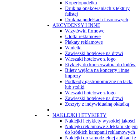
Kopertopudełka
Druk na opakowaniach z tektury
falistej
Druk na pudełkach fasonowych
AKCYDENSY I INNE
Wizytówki firmowe
Ulotki reklamowe
Plakaty reklamowe
Winietki
Zawieszki hotelowe na drzwi
Wieszaki hotelowe z logo
Etykiety do konserwatora do lodów
Bilety wejścia na koncerty i inne
imprezy
Podkłady gastronomiczne na tacki
lub stoliki
Wieszaki hotelowe z logo
Zawieszki hotelowe na drzwi
Zeszyty z indywidualną okładką
NAKLEJKI I ETYKIETY
Naklejki i etykiety wysokiej jakości
Naklejki reklamowe z lekkim klejem
do krótkich kampanii reklamowych
Naklejki do samodzielnej aplikacji z