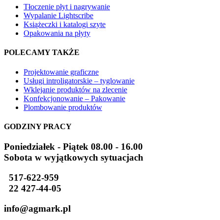
Tłoczenie płyt i nagrywanie
Wypalanie Lightscribe
Książeczki i katalogi szyte
Opakowania na płyty
POLECAMY TAKŻE
Projektowanie graficzne
Usługi introligatorskie – tyglowanie
Wklejanie produktów na zlecenie
Konfekcjonowanie – Pakowanie
Plombowanie produktów
GODZINY PRACY
Poniedziałek - Piątek 08.00 - 16.00
Sobota w wyjątkowych sytuacjach
517-622-959
22 427-44-05
info@agmark.pl