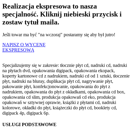
Realizacja ekspresowa to nasza
specjalność. Kliknij niebieski przycisk i
zostaw tytuł maila.
Jeśli towar ma być "na wczoraj" postaramy się aby był jutro!
NAPISZ O WYCENĘ
EKSPRESOWĄ
Specjalizujemy się w zakresie: tłocznie płyt cd, nadruki cd, nadruki
na płytach dvd, opakowania digipack, opakowania ekopack,
koperty kartonowe cd z nadrukiem, nadruki cd od 1 sztuki, tłoczenie
płyt, nadruki na bluray, duplikacja płyt cd, nagrywanie płyt,
pakowanie płyt, konfekcjonowanie, opakowania do płyt z
nadrukiem, opakowania do płyt z okładkami, opakowania cd box,
opakowania cd slim, produkcja opakowań cd eko, produkcja
opakowań w sztywnej oprawie, książki z płytami cd, nadruki
kolorowe, okładki do płyt, książeczki do płyt cd, booklety cd,
digipack 4p, digipack 6p.
USŁUGI PODSTAWOWE