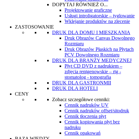
DOPYTAJ RÓWNIEŻ O...
Projektowanie graficzne
Usługi introligatorskie – tyglowanie
Wklejanie produktów na zlecenie
ZASTOSOWANIE
DRUK DLA DOMU I MIESZKANIA
Druk Obrazów Canvas Dowolnego
Rozmiaru
Druk Obrazów Płaskich na Płytach
PCV Dowolnego Rozmiaru
DRUK DLA BRANŻY MEDYCZNEJ
Płyt CD DVD z nadrukiem –
zdjęcia rentgenowskie – rtg -
stomatolog - tomografia
DRUK DLA GASTRONMII
DRUK DLA HOTELI
CENY
Zobacz szczegółowe cenniki:
Cennik nadruków UV
Cennik nadruków offset/sitodruk
Cennik tłoczenia płyt
Cennik kopiowania płyt bez
nadruku
Cennik opakowań
BAZA WIEDZY