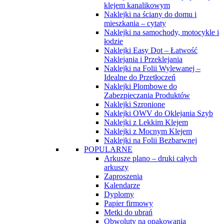
klejem kanalikowym
Naklejki na ściany do domu i
mieszkania – cytaty
Naklejki na samochody, motocykle i
łodzie
Naklejki Easy Dot – Łatwość
Naklejania i Przeklejania
Naklejki na Folii Wylewanej –
Idealne do Przetłoczeń
Naklejki Plombowe do
Zabezpieczania Produktów
Naklejki Szronione
Naklejki OWV do Oklejania Szyb
Naklejki z Lekkim Klejem
Naklejki z Mocnym Klejem
Naklejki na Folii Bezbarwnej
POPULARNE
Arkusze plano – druki całych
arkuszy
Zaproszenia
Kalendarze
Dyplomy
Papier firmowy
Metki do ubrań
Obwoluty na opakowania