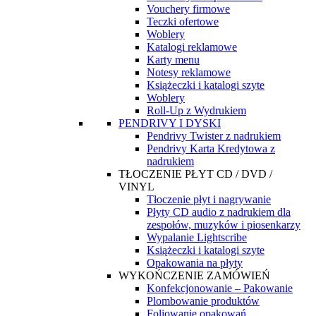
Vouchery firmowe
Teczki ofertowe
Woblery
Katalogi reklamowe
Karty menu
Notesy reklamowe
Książeczki i katalogi szyte
Woblery
Roll-Up z Wydrukiem
PENDRIVY I DYSKI
Pendrivy Twister z nadrukiem
Pendrivy Karta Kredytowa z
nadrukiem
TŁOCZENIE PŁYT CD / DVD /
VINYL
Tłoczenie płyt i nagrywanie
Płyty CD audio z nadrukiem dla
zespołów, muzyków i piosenkarzy
Wypalanie Lightscribe
Książeczki i katalogi szyte
Opakowania na płyty
WYKOŃCZENIE ZAMÓWIEŃ
Konfekcjonowanie – Pakowanie
Plombowanie produktów
Foliowanie opakowań