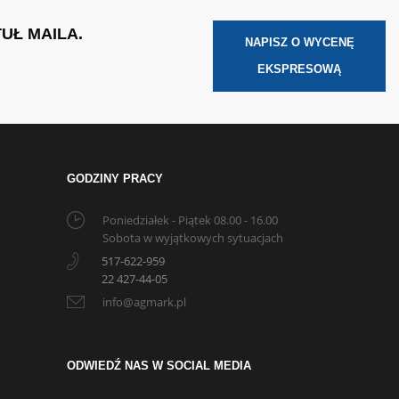
UŁ MAILA.
NAPISZ O WYCENĘ
EKSPRESOWĄ
GODZINY PRACY
Poniedziałek - Piątek 08.00 - 16.00
Sobota w wyjątkowych sytuacjach
517-622-959
22 427-44-05
info@agmark.pl
ODWIEDŹ NAS W SOCIAL MEDIA