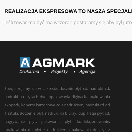
REALIZACJA EKSPRESOWA TO NASZA SPECJALNO
Jeśli towar ma być "na wczoraj" postaramy się aby był jutr
Specjalizujemy się w zakresie: tłocznie płyt cd, nadruki cd,
nadruki na płytach dvd, opakowania digipack, opakowania
ekopack, koperty kartonowe cd z nadrukiem, nadruki cd od
1 sztuki, tłoczenie płyt, nadruki na bluray, duplikacja płyt cd,
nagrywanie płyt, pakowanie płyt, konfekcjonowanie,
opakowania do płyt z nadrukiem, opakowania do płyt z