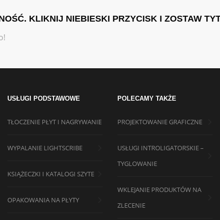
ŚĆ. KLIKNIJ NIEBIESKI PRZYCISK I ZOSTAW TYT
o!
USŁUGI PODSTAWOWE
POLECAMY TAKŻE
TŁOCZENIE PŁYT I NAGRYWANIE
PROJEKTOWANIE GRAFICZNE
WYPALANIE LIGHTSCRIBE
USŁUGI INTROLIGATORSKIE –
TYGLOWANIE
KSIĄŻECZKI I KATALOGI SZYTE
WKLEJANIE PRODUKTÓW NA
OPAKOWANIA NA PŁYTY
ZLECENIE