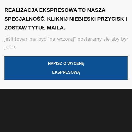
REALIZACJA EKSPRESOWA TO NASZA
SPECJALNOŚĆ. KLIKNIJ NIEBIESKI PRZYCISK I
ZOSTAW TYTUŁ MAILA.
Jeśli towar ma być "na wczoraj" postaramy się aby był
jutro!
NAPISZ O WYCENĘ
EKSPRESOWĄ