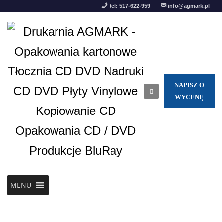
tel: 517-622-959
info@agmark.pl
NAPISZ O
WYCENĘ
MENU