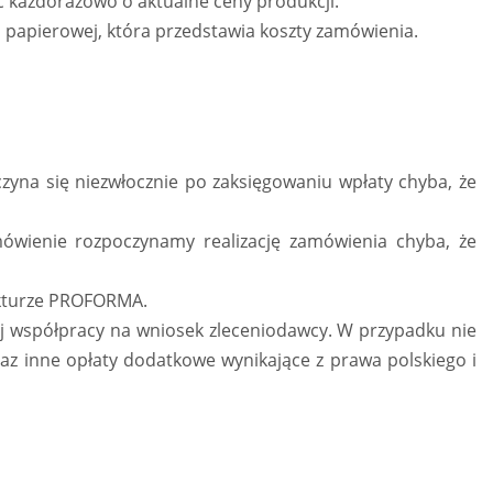
ć każdorazowo o aktualne ceny produkcji.
b papierowej, która przedstawia koszty zamówienia.
zyna się niezwłocznie po zaksięgowaniu wpłaty chyba, że
mówienie rozpoczynamy realizację zamówienia chyba, że
fakturze PROFORMA.
ej współpracy na wniosek zleceniodawcy. W przypadku nie
z inne opłaty dodatkowe wynikające z prawa polskiego i