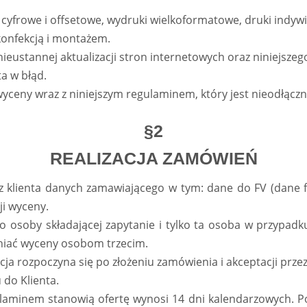
 cyfrowe i offsetowe, wydruki wielkoformatowe, druki indy
konfekcją i montażem.
nieustannej aktualizacji stron internetowych oraz niniejszeg
a w błąd.
wyceny wraz z niniejszym regulaminem, który jest nieodłąc
§2
REALIZACJA ZAMÓWIEŃ
 klienta danych zamawiającego w tym: dane do FV (dane fir
ji wyceny.
o osoby składającej zapytanie i tylko ta osoba w przypad
niać wyceny osobom trzecim.
cja rozpoczyna się po złożeniu zamówienia i akceptacji przez
 do Klienta.
laminem stanowią ofertę wynosi 14 dni kalendarzowych. Po 