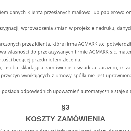
niem danych Klienta przesłanych mailowo lub papierowo o
 rezygnacji, wprowadzenia zmian w projekcie nadruku, dany
arczonych przez Klienta, które firma AGMARK s.c. potwierdził
prawa własności do przekazywanych firmie AGMARK s.c. mat
rtości będącej przedmiotem zlecenia.
a, osoba składająca zamówienie oświadcza zarazem, iż za
h przyczyn wynikających z umowy spółki nie jest uprawnion
nie posiada odpowiednich upoważnień automatycznie staje si
§3
KOSZTY ZAMÓWIENIA