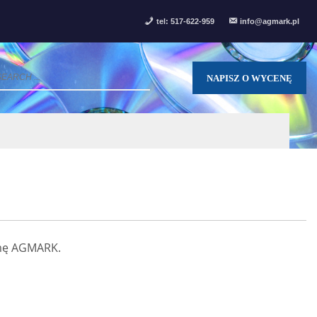
tel: 517-622-959
info@agmark.pl
NAPISZ O WYCENĘ
rmę AGMARK.