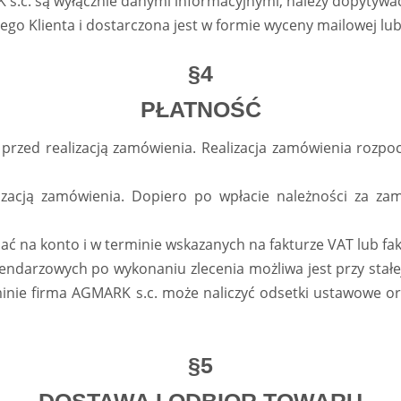
 s.c. są wyłącznie danymi informacyjnymi, należy dopytywa
ego Klienta i dostarczona jest w formie wyceny mailowej lu
§4
PŁATNOŚĆ
rzed realizacją zamówienia. Realizacja zamówienia rozpoc
izacją zamówienia. Dopiero po wpłacie należności za za
ać na konto i w terminie wskazanych na fakturze VAT lub 
endarzowych po wykonaniu zlecenia możliwa jest przy stał
nie firma AGMARK s.c. może naliczyć odsetki ustawowe ora
§5