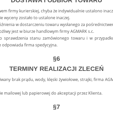
DOSTAWA I ODBIOR TOWARU
wem firmy kurierskiej, chyba że indywidualnie ustalono inacz
e wyceny zostało to ustalone inaczej.
óźnienia w dostarczeniu towaru wysłanego za pośrednictwem 
możliwy jest w biurze handlowym firmy AGMARK s.c.
y do sprawdzenia stanu zamówionego towaru i w przypadk
e odpowiada firma spedycyjna.
§6
TERMINY REALIZACJI ZLECEŃ
kiwany brak prądu, wody, klęski żywiołowe, strajki, firma A
ie mailowej lub papierowej do akceptacji przez Klienta.
§7