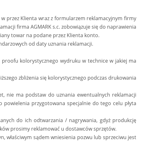
 w przez Klienta wraz z formularzem reklamacyjnym firmy
lamacji firma AGMARK s.c. zobowiązuje się do naprawienia
wiany towar na podane przez Klienta konto.
endarzowych od daty uznania reklamacji.
o proofu kolorystycznego wydruku w technice w jakiej ma
liższego zbliżenia się kolorystycznego podczas drukowania
net, nie ma podstaw do uznania ewentualnych reklamacji
o powielenia przygotowana specjalnie do tego celu płyta
tanych do ich odtwarzania / nagrywania, gdyż produkcję
ików prosimy reklamować u dostawców sprzętów.
zyn, właściwym sądem wniesienia pozwu lub sprzeciwu jest