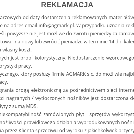
REKLAMACJA
ndarzowych od daty dostarczenia reklamowanych materiałów
e na adres email info@agmark.pl. W przypadku uznania rek
jeśli powyższe nie jest możliwe do zwrotu pieniędzy za zama
 towar na nowy lub zwrócić pieniądze w terminie 14 dni kal
 własny koszt.
nych jest proof kolorystyczny. Niedostarczenie wzorcoweg
rystyki pracy.
ycznego, który posłuży firmie AGMARK s.c. do możliwie najb
acy.
rania drogą elektroniczną za pośrednictwem sieci inter
ści nagranych / wytłoczonych nośników jest dostarczona d
płyty z sumą MD5.
niekompatybilność zamówionych płyt i sprzętów wykorzys
 możliwości prawidłowego działania wyprodukowanych nośn
a przez Klienta sprzeciwu od wyroku z jakichkolwiek przyc