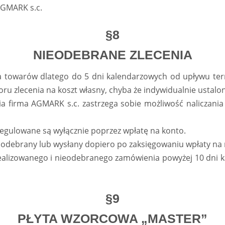
AGMARK s.c.
§8
NIEODEBRANE ZLECENIA
towarów dlatego do 5 dni kalendarzowych od upływu termin
ru zlecenia na koszt własny, chyba że indywidualnie ustalon
a firma AGMARK s.c. zastrzega sobie możliwość naliczania 
regulowane są wyłącznie poprzez wpłatę na konto.
ć odebrany lub wysłany dopiero po zaksięgowaniu wpłaty n
ealizowanego i nieodebranego zamówienia powyżej 10 dni ka
§9
PŁYTA WZORCOWA „MASTER”