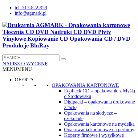
tel: 517-622-959
info@agmark.pl
NAPISZ O WYCENĘ
MENU
MENU
OFERTA
OPAKOWANIA KARTONOWE
EcoPack CD – opakowanie z Myślą
o Środowisku
Digipacki – opakowania drukowane
z tacką
Opakowania na słodycze –
czekoladę
Opakowania kartonowe na mydełka
Opakowania kartonowe na perfumy
Koperty firmowe i wysyłkowe