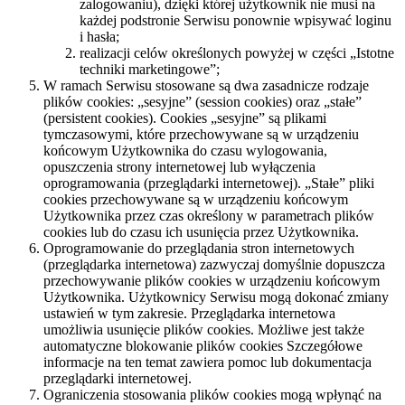
zalogowaniu), dzięki której użytkownik nie musi na
każdej podstronie Serwisu ponownie wpisywać loginu
i hasła;
realizacji celów określonych powyżej w części „Istotne
techniki marketingowe”;
W ramach Serwisu stosowane są dwa zasadnicze rodzaje
plików cookies: „sesyjne” (session cookies) oraz „stałe”
(persistent cookies). Cookies „sesyjne” są plikami
tymczasowymi, które przechowywane są w urządzeniu
końcowym Użytkownika do czasu wylogowania,
opuszczenia strony internetowej lub wyłączenia
oprogramowania (przeglądarki internetowej). „Stałe” pliki
cookies przechowywane są w urządzeniu końcowym
Użytkownika przez czas określony w parametrach plików
cookies lub do czasu ich usunięcia przez Użytkownika.
Oprogramowanie do przeglądania stron internetowych
(przeglądarka internetowa) zazwyczaj domyślnie dopuszcza
przechowywanie plików cookies w urządzeniu końcowym
Użytkownika. Użytkownicy Serwisu mogą dokonać zmiany
ustawień w tym zakresie. Przeglądarka internetowa
umożliwia usunięcie plików cookies. Możliwe jest także
automatyczne blokowanie plików cookies Szczegółowe
informacje na ten temat zawiera pomoc lub dokumentacja
przeglądarki internetowej.
Ograniczenia stosowania plików cookies mogą wpłynąć na