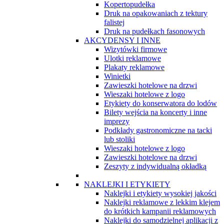
Kopertopudełka
Druk na opakowaniach z tektury
falistej
Druk na pudełkach fasonowych
AKCYDENSY I INNE
Wizytówki firmowe
Ulotki reklamowe
Plakaty reklamowe
Winietki
Zawieszki hotelowe na drzwi
Wieszaki hotelowe z logo
Etykiety do konserwatora do lodów
Bilety wejścia na koncerty i inne
imprezy
Podkłady gastronomiczne na tacki
lub stoliki
Wieszaki hotelowe z logo
Zawieszki hotelowe na drzwi
Zeszyty z indywidualną okładką
NAKLEJKI I ETYKIETY
Naklejki i etykiety wysokiej jakości
Naklejki reklamowe z lekkim klejem
do krótkich kampanii reklamowych
Naklejki do samodzielnej aplikacji z