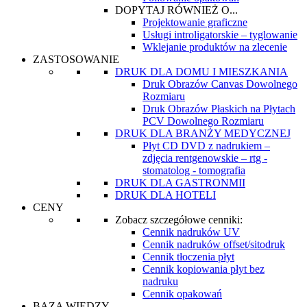
DOPYTAJ RÓWNIEŻ O...
Projektowanie graficzne
Usługi introligatorskie – tyglowanie
Wklejanie produktów na zlecenie
ZASTOSOWANIE
DRUK DLA DOMU I MIESZKANIA
Druk Obrazów Canvas Dowolnego
Rozmiaru
Druk Obrazów Płaskich na Płytach
PCV Dowolnego Rozmiaru
DRUK DLA BRANŻY MEDYCZNEJ
Płyt CD DVD z nadrukiem –
zdjęcia rentgenowskie – rtg -
stomatolog - tomografia
DRUK DLA GASTRONMII
DRUK DLA HOTELI
CENY
Zobacz szczegółowe cenniki:
Cennik nadruków UV
Cennik nadruków offset/sitodruk
Cennik tłoczenia płyt
Cennik kopiowania płyt bez
nadruku
Cennik opakowań
BAZA WIEDZY