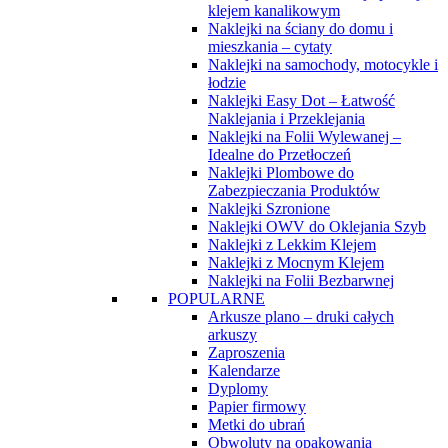
klejem kanalikowym
Naklejki na ściany do domu i
mieszkania – cytaty
Naklejki na samochody, motocykle i
łodzie
Naklejki Easy Dot – Łatwość
Naklejania i Przeklejania
Naklejki na Folii Wylewanej –
Idealne do Przetłoczeń
Naklejki Plombowe do
Zabezpieczania Produktów
Naklejki Szronione
Naklejki OWV do Oklejania Szyb
Naklejki z Lekkim Klejem
Naklejki z Mocnym Klejem
Naklejki na Folii Bezbarwnej
POPULARNE
Arkusze plano – druki całych
arkuszy
Zaproszenia
Kalendarze
Dyplomy
Papier firmowy
Metki do ubrań
Obwoluty na opakowania