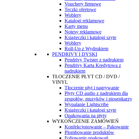
Vouchery firmowe
Teczki ofertowe
Woblery
Katalogi reklamowe
Karty menu
Notesy reklamowe
Książeczki i katalogi szyte
Woblery
Roll-Up z Wydrukiem
PENDRIVY I DYSKI
Pendrivy Twister z nadrukiem
Pendrivy Karta Kredytowa z
nadrukiem
TŁOCZENIE PŁYT CD / DVD /
VINYL
Tłoczenie płyt i nagrywanie
Płyty CD audio z nadrukiem dla
zespołów, muzyków i piosenkarzy
Wypalanie Lightscribe
Książeczki i katalogi szyte
Opakowania na płyty
WYKOŃCZENIE ZAMÓWIEŃ
Konfekcjonowanie – Pakowanie
Plombowanie produktów
Foliowanie opakowań