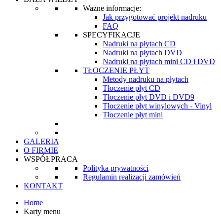
Ważne informacje:
Jak przygotować projekt nadruku
FAQ
SPECYFIKACJE
Nadruki na płytach CD
Nadruki na płytach DVD
Nadruki na płytach mini CD i DVD
TŁOCZENIE PŁYT
Metody nadruku na płytach
Tłoczenie płyt CD
Tłoczenie płyt DVD i DVD9
Tłoczenie płyt winylowych - Vinyl
Tłoczenie płyt mini
GALERIA
O FIRMIE
WSPÓŁPRACA
Polityka prywatności
Regulamin realizacji zamówień
KONTAKT
Home
Karty menu