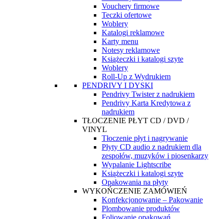
Vouchery firmowe
Teczki ofertowe
Woblery
Katalogi reklamowe
Karty menu
Notesy reklamowe
Książeczki i katalogi szyte
Woblery
Roll-Up z Wydrukiem
PENDRIVY I DYSKI
Pendrivy Twister z nadrukiem
Pendrivy Karta Kredytowa z
nadrukiem
TŁOCZENIE PŁYT CD / DVD /
VINYL
Tłoczenie płyt i nagrywanie
Płyty CD audio z nadrukiem dla
zespołów, muzyków i piosenkarzy
Wypalanie Lightscribe
Książeczki i katalogi szyte
Opakowania na płyty
WYKOŃCZENIE ZAMÓWIEŃ
Konfekcjonowanie – Pakowanie
Plombowanie produktów
Foliowanie opakowań