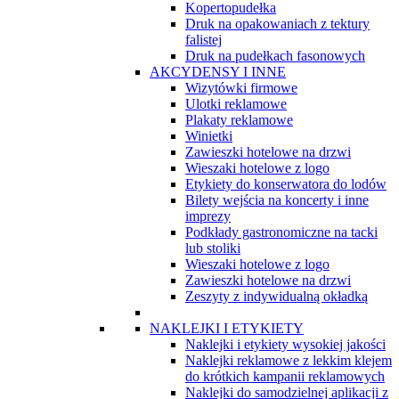
Kopertopudełka
Druk na opakowaniach z tektury
falistej
Druk na pudełkach fasonowych
AKCYDENSY I INNE
Wizytówki firmowe
Ulotki reklamowe
Plakaty reklamowe
Winietki
Zawieszki hotelowe na drzwi
Wieszaki hotelowe z logo
Etykiety do konserwatora do lodów
Bilety wejścia na koncerty i inne
imprezy
Podkłady gastronomiczne na tacki
lub stoliki
Wieszaki hotelowe z logo
Zawieszki hotelowe na drzwi
Zeszyty z indywidualną okładką
NAKLEJKI I ETYKIETY
Naklejki i etykiety wysokiej jakości
Naklejki reklamowe z lekkim klejem
do krótkich kampanii reklamowych
Naklejki do samodzielnej aplikacji z