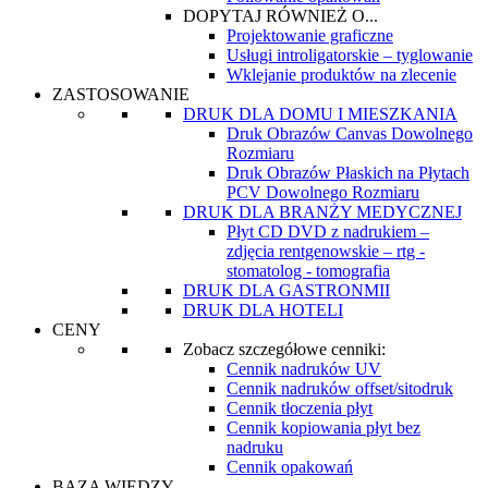
DOPYTAJ RÓWNIEŻ O...
Projektowanie graficzne
Usługi introligatorskie – tyglowanie
Wklejanie produktów na zlecenie
ZASTOSOWANIE
DRUK DLA DOMU I MIESZKANIA
Druk Obrazów Canvas Dowolnego
Rozmiaru
Druk Obrazów Płaskich na Płytach
PCV Dowolnego Rozmiaru
DRUK DLA BRANŻY MEDYCZNEJ
Płyt CD DVD z nadrukiem –
zdjęcia rentgenowskie – rtg -
stomatolog - tomografia
DRUK DLA GASTRONMII
DRUK DLA HOTELI
CENY
Zobacz szczegółowe cenniki:
Cennik nadruków UV
Cennik nadruków offset/sitodruk
Cennik tłoczenia płyt
Cennik kopiowania płyt bez
nadruku
Cennik opakowań
BAZA WIEDZY