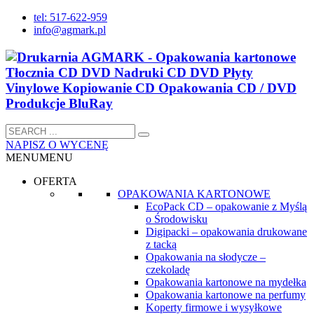
tel: 517-622-959
info@agmark.pl
NAPISZ O WYCENĘ
MENU
MENU
OFERTA
OPAKOWANIA KARTONOWE
EcoPack CD – opakowanie z Myślą
o Środowisku
Digipacki – opakowania drukowane
z tacką
Opakowania na słodycze –
czekoladę
Opakowania kartonowe na mydełka
Opakowania kartonowe na perfumy
Koperty firmowe i wysyłkowe