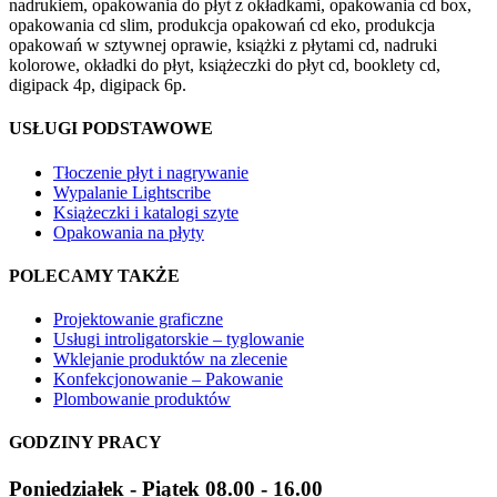
nadrukiem, opakowania do płyt z okładkami, opakowania cd box,
opakowania cd slim, produkcja opakowań cd eko, produkcja
opakowań w sztywnej oprawie, książki z płytami cd, nadruki
kolorowe, okładki do płyt, książeczki do płyt cd, booklety cd,
digipack 4p, digipack 6p.
USŁUGI PODSTAWOWE
Tłoczenie płyt i nagrywanie
Wypalanie Lightscribe
Książeczki i katalogi szyte
Opakowania na płyty
POLECAMY TAKŻE
Projektowanie graficzne
Usługi introligatorskie – tyglowanie
Wklejanie produktów na zlecenie
Konfekcjonowanie – Pakowanie
Plombowanie produktów
GODZINY PRACY
Poniedziałek - Piątek 08.00 - 16.00