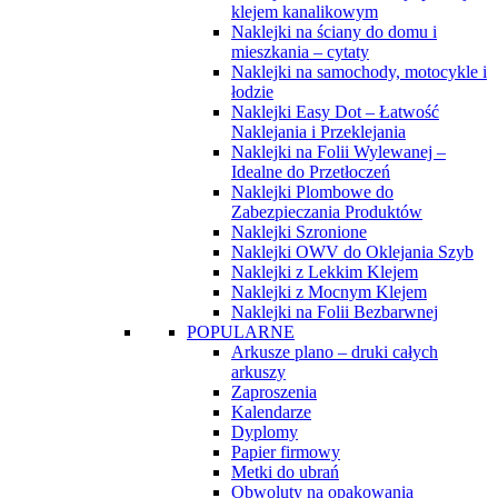
klejem kanalikowym
Naklejki na ściany do domu i
mieszkania – cytaty
Naklejki na samochody, motocykle i
łodzie
Naklejki Easy Dot – Łatwość
Naklejania i Przeklejania
Naklejki na Folii Wylewanej –
Idealne do Przetłoczeń
Naklejki Plombowe do
Zabezpieczania Produktów
Naklejki Szronione
Naklejki OWV do Oklejania Szyb
Naklejki z Lekkim Klejem
Naklejki z Mocnym Klejem
Naklejki na Folii Bezbarwnej
POPULARNE
Arkusze plano – druki całych
arkuszy
Zaproszenia
Kalendarze
Dyplomy
Papier firmowy
Metki do ubrań
Obwoluty na opakowania