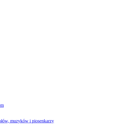
em
połów, muzyków i piosenkarzy