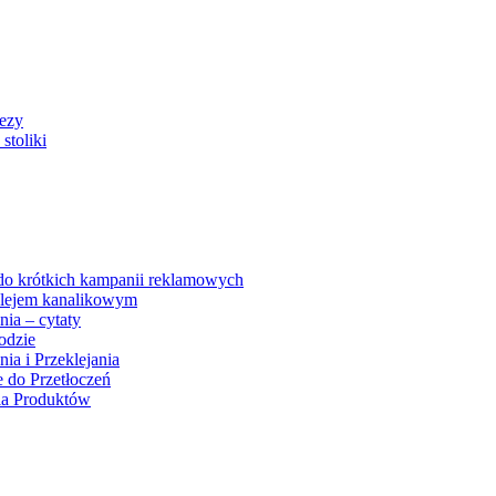
rezy
stoliki
 do krótkich kampanii reklamowych
 klejem kanalikowym
nia – cytaty
odzie
ia i Przeklejania
e do Przetłoczeń
ia Produktów