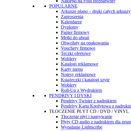
Naklejki na Folii Bezbarwnej
POPULARNE
Arkusze plano – druki całych arkuszy
Zaproszenia
Kalendarze
Dyplomy
Papier firmowy
Metki do ubrań
Obwoluty na opakowania
Vouchery firmowe
Teczki ofertowe
Woblery
Katalogi reklamowe
Karty menu
Notesy reklamowe
Książeczki i katalogi szyte
Woblery
Roll-Up z Wydrukiem
PENDRIVY I DYSKI
Pendrivy Twister z nadrukiem
Pendrivy Karta Kredytowa z nadruki
TŁOCZENIE PŁYT CD / DVD / VINYL
Tłoczenie płyt i nagrywanie
Płyty CD audio z nadrukiem dla zes
Wypalanie Lightscribe