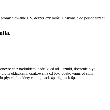
k promieniowanie UV, deszcz czy mróz. Doskonałe do personalizacji
aila.
onowe cd z nadrukiem, nadruki cd od 1 sztuki, tłoczenie płyt,
o płyt z okładkami, opakowania cd box, opakowania cd slim,
 płyt cd, booklety cd, digipack 4p, digipack 6p.