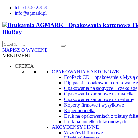
tel: 517-622-959
info@agmark.pl
NAPISZ O WYCENĘ
MENU
MENU
OFERTA
OPAKOWANIA KARTONOWE
EcoPack CD – opakowanie z Myślą 
Digipacki – opakowania drukowane z
Opakowania na słodycze – czekoladę
Opakowania kartonowe na mydełka
Opakowania kartonowe na perfumy
Koperty firmowe i wysyłkowe
Kopertopudełka
Druk na opakowaniach z tektury falist
Druk na pudełkach fasonowych
AKCYDENSY I INNE
Wizytówki firmowe