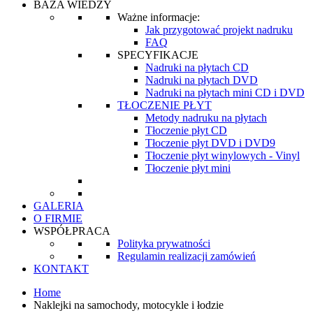
BAZA WIEDZY
Ważne informacje:
Jak przygotować projekt nadruku
FAQ
SPECYFIKACJE
Nadruki na płytach CD
Nadruki na płytach DVD
Nadruki na płytach mini CD i DVD
TŁOCZENIE PŁYT
Metody nadruku na płytach
Tłoczenie płyt CD
Tłoczenie płyt DVD i DVD9
Tłoczenie płyt winylowych - Vinyl
Tłoczenie płyt mini
GALERIA
O FIRMIE
WSPÓŁPRACA
Polityka prywatności
Regulamin realizacji zamówień
KONTAKT
Home
Naklejki na samochody, motocykle i łodzie