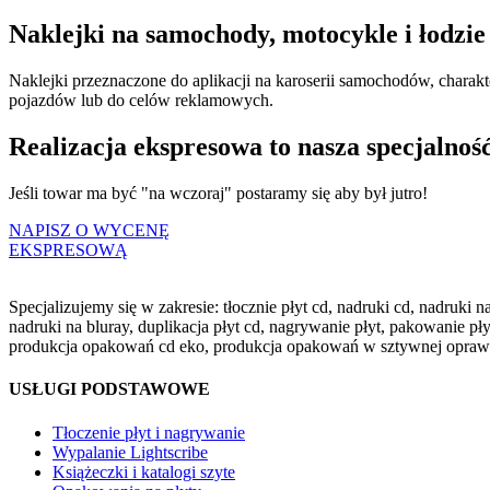
Naklejki na samochody, motocykle i łodzie
Naklejki przeznaczone do aplikacji na karoserii samochodów, charak
pojazdów lub do celów reklamowych.
Realizacja ekspresowa to nasza specjalność.
Jeśli towar ma być "na wczoraj" postaramy się aby był jutro!
NAPISZ O WYCENĘ
EKSPRESOWĄ
Specjalizujemy się w zakresie: tłocznie płyt cd, nadruki cd, nadruki
nadruki na bluray, duplikacja płyt cd, nagrywanie płyt, pakowanie 
produkcja opakowań cd eko, produkcja opakowań w sztywnej oprawie, k
USŁUGI PODSTAWOWE
Tłoczenie płyt i nagrywanie
Wypalanie Lightscribe
Książeczki i katalogi szyte