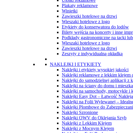
Ulotki reklamowe
Plakaty reklamowe
Winietki
Zawieszki hotelowe na drzwi
Wieszaki hotelowe z logo
Etykiety do konserwatora do lodów
Bilety wejścia na koncerty i inne imp
Podkłady gastronomiczne na tacki lub 
Wieszaki hotelowe z logo
Zawieszki hotelowe na drzwi
Zeszyty z indywidualną okładką
NAKLEJKI I ETYKIETY
Naklejki i etykiety wysokiej jakości
Naklejki reklamowe z lekkim klejem
Naklejki do samodzielnej aplikacji z
Naklejki na ściany do domu i mieszka
Naklejki na samochody, motocykle i ł
Naklejki Easy Dot – Łatwość Naklejan
Naklejki na Folii Wylewanej – Idealn
Naklejki Plombowe do Zabezpieczan
Naklejki Szronione
Naklejki OWV do Oklejania Szyb
Naklejki z Lekkim Klejem
Naklejki z Mocnym Klejem