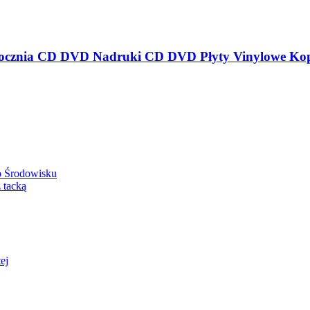
o Środowisku
 tacką
ej