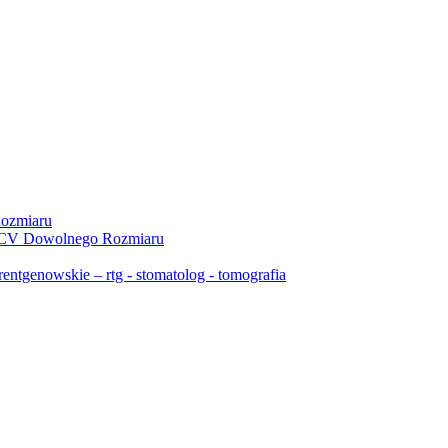
ozmiaru
 PCV Dowolnego Rozmiaru
ntgenowskie – rtg - stomatolog - tomografia