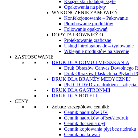
Książeczki i katalogi szyte
Opakowania na płyty
WYKOŃCZENIE ZAMÓWIEŃ
Konfekcjonowanie – Pakowanie
Plombowanie produktów
Foliowanie opakowań
DOPYTAJ RÓWNIEŻ O...
Projektowanie graficzne
Usługi introligatorskie – tyglowanie
Wklejanie produktów na zlecenie
ZASTOSOWANIE
DRUK DLA DOMU I MIESZKANIA
Druk Obrazów Canvas Dowolnego R
Druk Obrazów Płaskich na Płytach
DRUK DLA BRANŻY MEDYCZNEJ
Płyt CD DVD z nadrukiem – zdjęcia re
DRUK DLA GASTRONMII
DRUK DLA HOTELI
CENY
Zobacz szczegółowe cenniki:
Cennik nadruków UV
Cennik nadruków offset/sitodruk
Cennik tłoczenia płyt
Cennik kopiowania płyt bez nadruku
Cennik opakowań