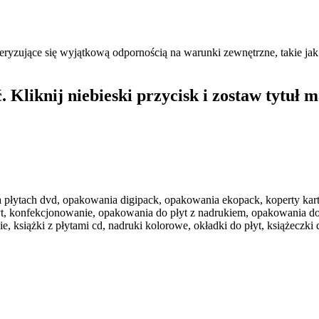
teryzujące się wyjątkową odpornością na warunki zewnętrzne, takie ja
 Kliknij niebieski przycisk i zostaw tytuł m
 na płytach dvd, opakowania digipack, opakowania ekopack, koperty kart
płyt, konfekcjonowanie, opakowania do płyt z nadrukiem, opakowania d
siążki z płytami cd, nadruki kolorowe, okładki do płyt, książeczki do