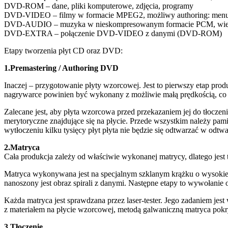
DVD-ROM – dane, pliki komputerowe, zdjęcia, programy
DVD-VIDEO – filmy w formacie MPEG2, możliwy authoring: menu, 
DVD-AUDIO – muzyka w nieskompresowanym formacie PCM, wielo
DVD-EXTRA – połączenie DVD-VIDEO z danymi (DVD-ROM)
Etapy tworzenia płyt CD oraz DVD:
1.Premastering / Authoring DVD
Inaczej – przygotowanie płyty wzorcowej. Jest to pierwszy etap prod
nagrywarce powinien być wykonany z możliwie małą prędkością, co 
Zalecane jest, aby płyta wzorcowa przed przekazaniem jej do tłocz
merytoryczne znajdujące się na płycie. Przede wszystkim należy pam
wytłoczeniu kilku tysięcy płyt płyta nie będzie się odtwarzać w odt
2.Matryca
Cała produkcja zależy od właściwie wykonanej matrycy, dlatego jest 
Matryca wykonywana jest na specjalnym szklanym krążku o wysokiej 
nanoszony jest obraz spirali z danymi. Następne etapy to wywołanie o
Każda matryca jest sprawdzana przez laser-tester. Jego zadaniem jes
z materiałem na płycie wzorcowej, metodą galwaniczną matryca pok
3.Tłoczenie