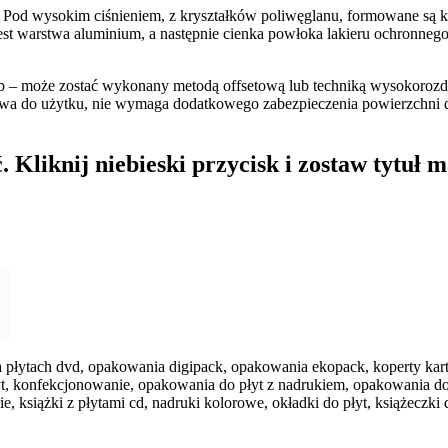
Pod wysokim ciśnieniem, z kryształków poliwęglanu, formowane są krą
est warstwa aluminium, a następnie cienka powłoka lakieru ochronnego
zeb – może zostać wykonany metodą offsetową lub techniką wysokoroz
otowa do użytku, nie wymaga dodatkowego zabezpieczenia powierzchni
 Kliknij niebieski przycisk i zostaw tytuł m
 na płytach dvd, opakowania digipack, opakowania ekopack, koperty kart
płyt, konfekcjonowanie, opakowania do płyt z nadrukiem, opakowania d
siążki z płytami cd, nadruki kolorowe, okładki do płyt, książeczki do