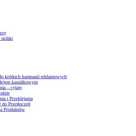
rezy
stoliki
 do krótkich kampanii reklamowych
 klejem kanalikowym
nia – cytaty
odzie
ia i Przeklejania
e do Przetłoczeń
ia Produktów