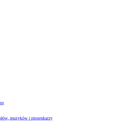
em
połów, muzyków i piosenkarzy