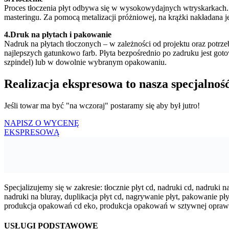
Proces tłoczenia płyt odbywa się w wysokowydajnych wtryskarkach. 
masteringu. Za pomocą metalizacji próżniowej, na krążki nakładana j
4.Druk na płytach i pakowanie
Nadruk na płytach tłoczonych – w zależności od projektu oraz potr
najlepszych gatunkowo farb. Płyta bezpośrednio po zadruku jest g
szpindel) lub w dowolnie wybranym opakowaniu.
Realizacja ekspresowa to nasza specjalność.
Jeśli towar ma być "na wczoraj" postaramy się aby był jutro!
NAPISZ O WYCENĘ
EKSPRESOWĄ
Specjalizujemy się w zakresie: tłocznie płyt cd, nadruki cd, nadruki
nadruki na bluray, duplikacja płyt cd, nagrywanie płyt, pakowanie 
produkcja opakowań cd eko, produkcja opakowań w sztywnej oprawie, k
USŁUGI PODSTAWOWE
Tłoczenie płyt i nagrywanie
Wypalanie Lightscribe