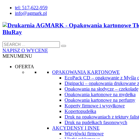
tel: 517-622-959
info@agmark.pl
NAPISZ O WYCENĘ
MENU
MENU
OFERTA
OPAKOWANIA KARTONOWE
EcoPack CD – opakowanie z Myślą 
Digipacki – opakowania drukowane z
Opakowania na słodycze – czekoladę
Opakowania kartonowe na mydełka
Opakowania kartonowe na perfumy
Koperty firmowe i wysyłkowe
Kopertopudełka
Druk na opakowaniach z tektury falist
Druk na pudełkach fasonowych
AKCYDENSY I INNE
Wizytówki firmowe