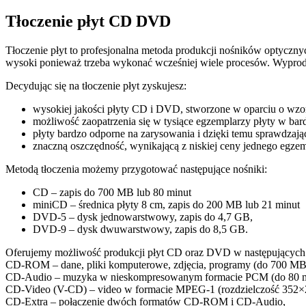
Tłoczenie płyt CD DVD
Tłoczenie płyt to profesjonalna metoda produkcji nośników optyczn
wysoki ponieważ trzeba wykonać wcześniej wiele procesów. Wyproduk
Decydując się na tłoczenie płyt zyskujesz:
wysokiej jakości płyty CD i DVD, stworzone w oparciu o wz
możliwość zaopatrzenia się w tysiące egzemplarzy płyty w bard
płyty bardzo odporne na zarysowania i dzięki temu sprawdzające
znaczną oszczędność, wynikającą z niskiej ceny jednego egzem
Metodą tłoczenia możemy przygotować następujące nośniki:
CD – zapis do 700 MB lub 80 minut
miniCD – średnica płyty 8 cm, zapis do 200 MB lub 21 minut
DVD-5 – dysk jednowarstwowy, zapis do 4,7 GB,
DVD-9 – dysk dwuwarstwowy, zapis do 8,5 GB.
Oferujemy możliwość produkcji płyt CD oraz DVD w następujących
CD-ROM – dane, pliki komputerowe, zdjęcia, programy (do 700 MB
CD-Audio – muzyka w nieskompresowanym formacie PCM (do 80 m
CD-Video (V-CD) – video w formacie MPEG-1 (rozdzielczość 352×
CD-Extra – połączenie dwóch formatów CD-ROM i CD-Audio,