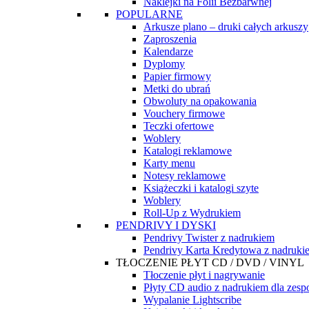
Naklejki na Folii Bezbarwnej
POPULARNE
Arkusze plano – druki całych arkuszy
Zaproszenia
Kalendarze
Dyplomy
Papier firmowy
Metki do ubrań
Obwoluty na opakowania
Vouchery firmowe
Teczki ofertowe
Woblery
Katalogi reklamowe
Karty menu
Notesy reklamowe
Książeczki i katalogi szyte
Woblery
Roll-Up z Wydrukiem
PENDRIVY I DYSKI
Pendrivy Twister z nadrukiem
Pendrivy Karta Kredytowa z nadruki
TŁOCZENIE PŁYT CD / DVD / VINYL
Tłoczenie płyt i nagrywanie
Płyty CD audio z nadrukiem dla zes
Wypalanie Lightscribe