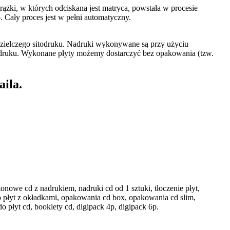
żki, w których odciskana jest matryca, powstała w procesie
. Cały proces jest w pełni automatyczny.
dzielczego sitodruku. Nadruki wykonywane są przy użyciu
 druku. Wykonane płyty możemy dostarczyć bez opakowania (tzw.
aila.
onowe cd z nadrukiem, nadruki cd od 1 sztuki, tłoczenie płyt,
o płyt z okładkami, opakowania cd box, opakowania cd slim,
 płyt cd, booklety cd, digipack 4p, digipack 6p.