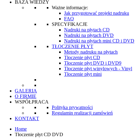
BAZA WIEDZY
Ważne informacje:
Jak przygotować projekt nadruku
FAQ
SPECYFIKACJE
Nadruki na płytach CD
Nadruki na płytach DVD
Nadruki na płytach mini CD i DVD
TŁOCZENIE PŁYT
Metody nadruku na płytach
Tłoczenie płyt CD
Tłoczenie płyt DVD i DVD9
Tłoczenie płyt winylowych - Vinyl
Tłoczenie płyt mini
GALERIA
O FIRMIE
WSPÓŁPRACA
Polityka prywatności
Regulamin realizacji zamówień
KONTAKT
Home
Tłoczenie płyt CD DVD