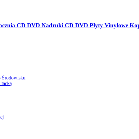
o Środowisku
 tacką
ej