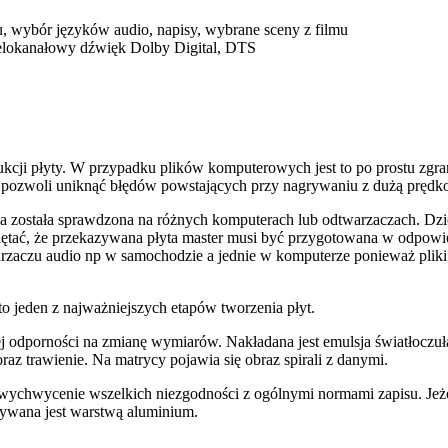
wybór języków audio, napisy, wybrane sceny z filmu
kanałowy dźwięk Dolby Digital, DTS
ukcji płyty. W przypadku plików komputerowych jest to po prostu zgra
pozwoli uniknąć błędów powstających przy nagrywaniu z dużą prędko
enia została sprawdzona na różnych komputerach lub odtwarzaczach. D
iętać, że przekazywana płyta master musi być przygotowana w odpowie
warzaczu audio np w samochodzie a jednie w komputerze ponieważ pliki
to jeden z najważniejszych etapów tworzenia płyt.
odporności na zmianę wymiarów. Nakładana jest emulsja światłoczuła
raz trawienie. Na matrycy pojawia się obraz spirali z danymi.
t wychwycenie wszelkich niezgodności z ogólnymi normami zapisu. Jeże
rywana jest warstwą aluminium.