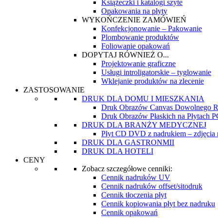
Książeczki i katalogi szyte
Opakowania na płyty
WYKOŃCZENIE ZAMÓWIEŃ
Konfekcjonowanie – Pakowanie
Plombowanie produktów
Foliowanie opakowań
DOPYTAJ RÓWNIEŻ O...
Projektowanie graficzne
Usługi introligatorskie – tyglowanie
Wklejanie produktów na zlecenie
ZASTOSOWANIE
DRUK DLA DOMU I MIESZKANIA
Druk Obrazów Canvas Dowolnego R
Druk Obrazów Płaskich na Płytach
DRUK DLA BRANŻY MEDYCZNEJ
Płyt CD DVD z nadrukiem – zdjęcia re
DRUK DLA GASTRONMII
DRUK DLA HOTELI
CENY
Zobacz szczegółowe cenniki:
Cennik nadruków UV
Cennik nadruków offset/sitodruk
Cennik tłoczenia płyt
Cennik kopiowania płyt bez nadruku
Cennik opakowań