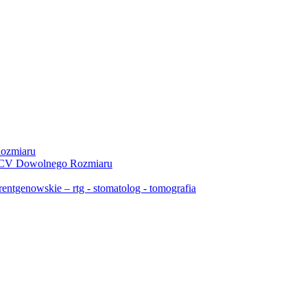
ozmiaru
 PCV Dowolnego Rozmiaru
ntgenowskie – rtg - stomatolog - tomografia