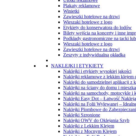
Ulotki reklamowe
Plakaty reklamowe
Winietki
Zawieszki hotelowe na drzwi
Wieszaki hotelowe z logo
Etykiety do konserwatora do lodów
Bilety wejścia na koncerty i inne imp
Podkłady gastronomiczne na tacki lub 
Wieszaki hotelowe z logo
Zawieszki hotelowe na drzwi
Zeszyty z indywidualną okładką
NAKLEJKI I ETYKIETY
Naklejki i etykiety wysokiej jakości
Naklejki reklamowe z lekkim klejem
Naklejki do samodzielnej aplikacji z
Naklejki na ściany do domu i mieszka
Naklejki na samochody, motocykle i ł
Naklejki Easy Dot – Łatwość Naklejan
Naklejki na Folii Wylewanej – Idealn
Naklejki Plombowe do Zabezpieczan
Naklejki Szronione
Naklejki OWV do Oklejania Szyb
Naklejki z Lekkim Klejem
Naklejki z Mocnym Klejem