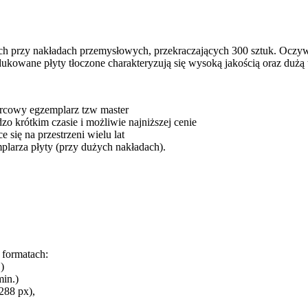
ych przy nakładach przemysłowych, przekraczających 300 sztuk. Oczyw
owane płyty tłoczone charakteryzują się wysoką jakością oraz dużą 
orcowy egzemplarz tzw master
zo krótkim czasie i możliwie najniższej cenie
 się na przestrzeni wielu lat
plarza płyty (przy dużych nakładach).
 formatach:
)
in.)
288 px),